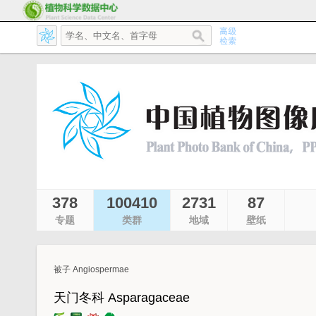
378
100410
2731
87
专题
类群
地域
壁纸
被子 Angiospermae
天门冬科 Asparagaceae