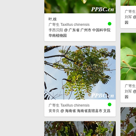
广寄生 Ta
刘军
叶,枝
园
广寄生 Taxillus chinensis
李西贝阳
@
广东省 广州市 中国科学院
华南植物园
广寄生 Ta
刘军
园
广寄生 Taxillus chinensis
黄青良
@
海南省 海南省直辖县市 文昌