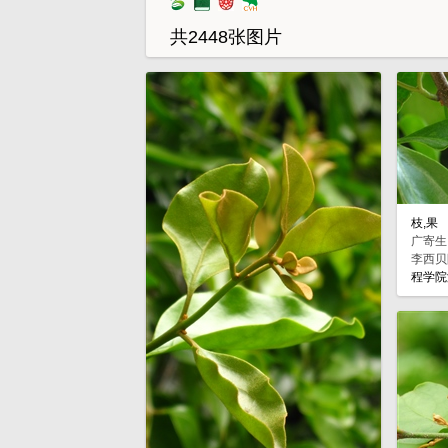
共2448张图片
枝,果
广寄生 Ta
李西贝
程学院