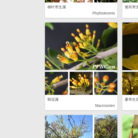
柳叶寄生属
篱药寄
Phyllodesmis
鞘花属
桑寄生
Macrosolen