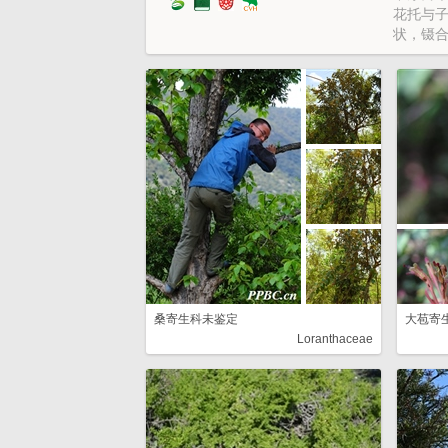
花托与子
状，镊
下位，1
稀2－3颗
桑寄生科未鉴定
大苞寄
Loranthaceae