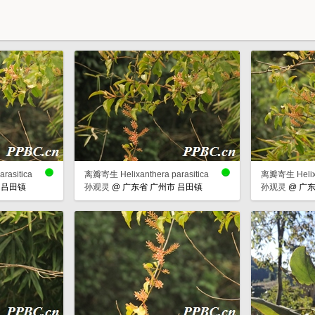
rasitica
离瓣寄生 Helixanthera parasitica
离瓣寄生 Helixan
 吕田镇
孙观灵
@
广东省 广州市 吕田镇
孙观灵
@
广东