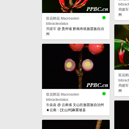
bibrac
周建军
州
双花鞘花 Macrosolen
bibracteolatus
周建军
@
贵州省 黔南布依族苗族自治
州
双花鞘花
bibrac
周建军
州
双花鞘花 Macrosolen
bibracteolatus
朱鑫鑫
@
云南省 文山壮族苗族自治州
★云南：[文山州]麻栗坡县