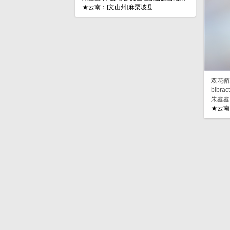
★云南：[文山州]麻栗坡县
双花鞘花
bibrac
朱鑫鑫
★云南