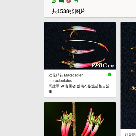
共1538张图片
双花鞘花 Macrosolen
bibracteolatus
周建军
@
贵州省 黔南布依族苗族自治
州
双花鞘花