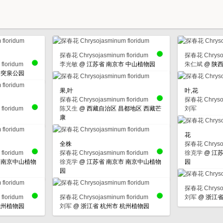
探春花 Chrysojasminum floridum
探春花 Chrysoj
floridum
李光敏
@
江苏省 南京市 中山植物园
朱仁斌
@
陕西
趵突泉公园
果,叶
叶,花
探春花 Chrysojasminum floridum
探春花 Chrysoj
floridum
陈又生
@
西藏自治区 昌都地区 西藏芒
刘军
康
花
全株
探春花 Chrysoj
floridum
探春花 Chrysojasminum floridum
徐克学
@
江苏
 南京中山植物
徐克学
@
江苏省 南京市 南京中山植物
园
园
探春花 Chrysoj
floridum
探春花 Chrysojasminum floridum
刘军
@
浙江省
杭州植物园
刘军
@
浙江省 杭州市 杭州植物园