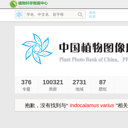
376
100321
2731
87
专题
类群
地域
壁纸
抱歉，没有找到与
“
Indocalamus varius
”
相关