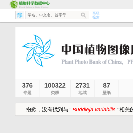
376
100322
2731
87
专题
类群
地域
壁纸
抱歉，没有找到与
“
Buddleja variabilis
”
相关