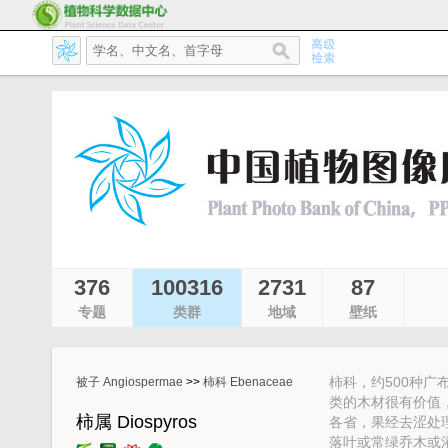
376
100316
2731
87
专题
类群
地域
壁纸
柿科，约500种
被子 Angiospermae
>>
柿科 Ebenaceae
类的木材很有价值，黑
柿属 Diospyros
各省，果经去涩处
落叶或常绿乔木或