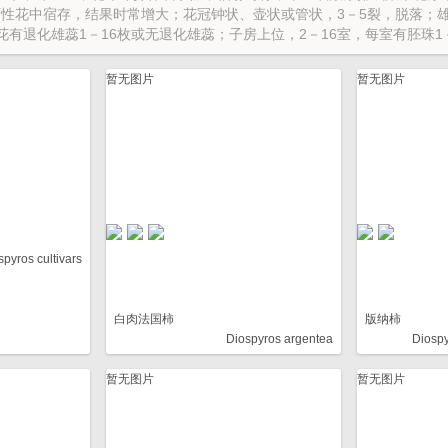
两性花中宿存，结果时常增大；花冠钟状、壶状或管状，3－5裂，脱落；雄
花有退化雄蕊1－16枚或无退化雄蕊；子房上位，2－16室，每室有胚珠1
的子房；浆果肉质；种子长圆形，通常两侧压扁；胚乳丰富，均一或嚼烂
暂无图片
暂无图片
spyros cultivars
白肉法国柿
版纳柿
Diospyros argentea
Diosp
暂无图片
暂无图片