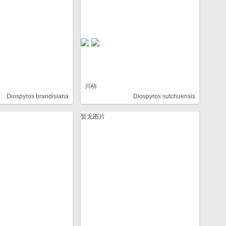
川柿
Diospyros brandisiana
Diospyros sutchuensis
暂无图片