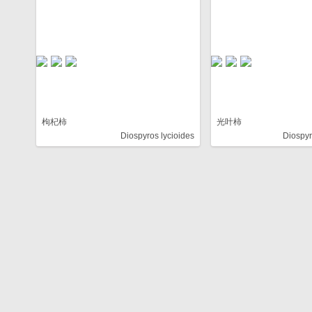
枸杞柿
光叶柿
Diospyros lycioides
Diospyr
暂无图片
暂无图片