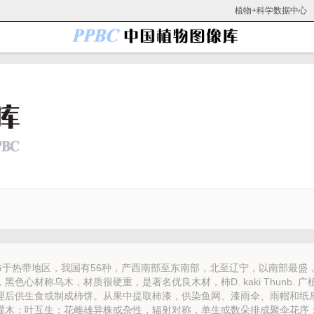
植物+科学数据中心
广布于热带地区，我国有56种，产西南部至东南部，北至辽宁，以南部最盛
色心材称乌木，材质很硬重，是著名优良木材，柿D. kaki Thunb. 广
理后供生食或制成柿饼。从果中提取柿漆，供染鱼网、漆雨伞、雨帽和纸
灌木；叶互生；花雌雄异株或杂性，辐射对称，单生或数朵排成聚伞花序