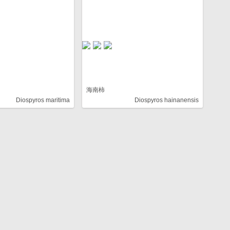
海南柿
Diospyros maritima
Diospyros hainanensis
暂无图片