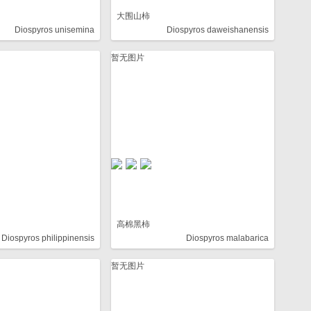
大围山柿
Diospyros unisemina
Diospyros daweishanensis
暂无图片
高棉黑柿
Diospyros philippinensis
Diospyros malabarica
暂无图片