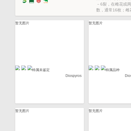
－6裂，在雌花或
数，通常16枚；雌
在雄花中有不发育
叶状。
暂无图片
暂无图片
柿属未鉴定
柿属品种
Diospyros
Dio
暂无图片
暂无图片