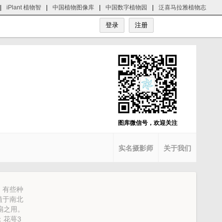
|
iPlant 植物智
|
中国植物图像库
|
中国数字植物园
|
泛喜马拉雅植物志
图库微信号，欢迎关注
实名摄影师
关于我们
，有些种
植于南北
扇之用。
；花萼3