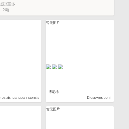
蕊3至多
－2颗；
状；子叶
暂无图片
博尼柿
yros xishuangbannaensis
Diospyros bonii
暂无图片