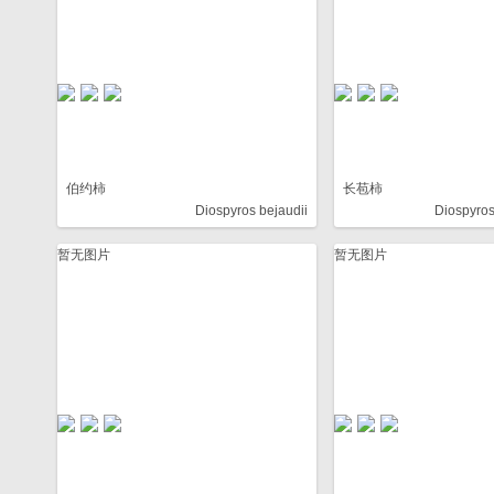
伯约柿
长苞柿
Diospyros bejaudii
Diospyros
暂无图片
暂无图片