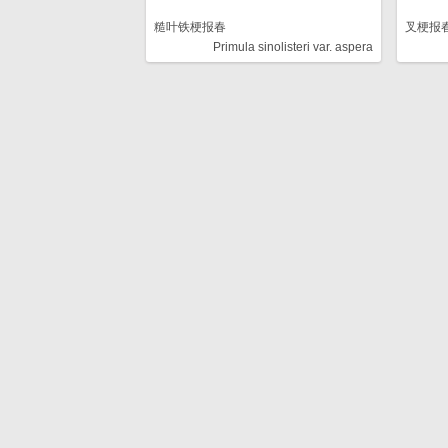
糙叶铁梗报春
叉梗报
Primula sinolisteri var. aspera