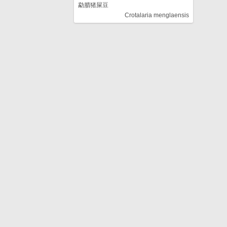
勐腊猪屎豆
Crotalaria menglaensis