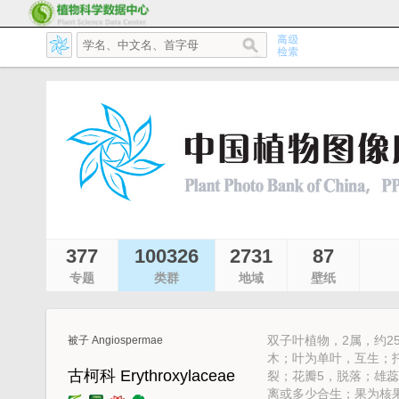
377
100326
2731
87
专题
类群
地域
壁纸
双子叶植物，2属，约2
被子 Angiospermae
木；叶为单叶，互生；
古柯科 Erythroxylaceae
裂；花瓣5，脱落；雄蕊
离或多少合生；果为核