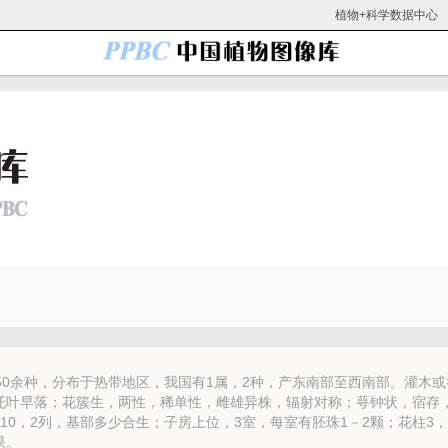
植物+科学数据中心
50余种，分布于热带地区，我国有1属，2种，产东南部至西南部。灌木或
托叶早落；花簇生，两性，稀单性，雌雄异株，辐射对称；萼钟状，宿存
10，2列，基部多少合生；子房上位，3室，每室有胚珠1－2颗；花柱3
果。