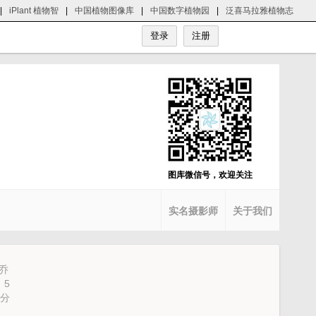
|
iPlant 植物智
|
中国植物图像库
|
中国数字植物园
|
泛喜马拉雅植物志
图库微信号，欢迎关注
实名摄影师
关于我们
乔
，5
，分