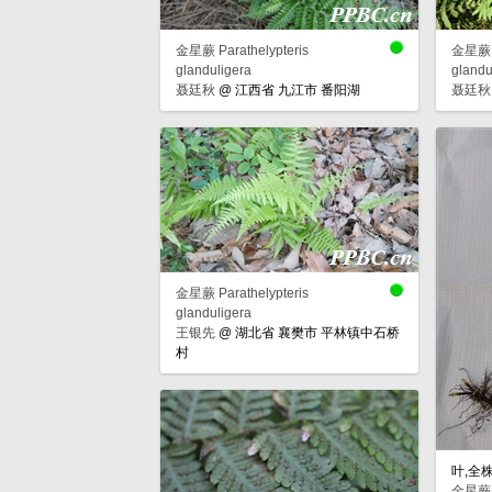
金星蕨 Parathelypteris
金星蕨 P
glanduligera
glandu
聂廷秋
@
江西省 九江市 番阳湖
聂廷秋
金星蕨 Parathelypteris
glanduligera
王银先
@
湖北省 襄樊市 平林镇中石桥
村
叶,全
金星蕨 P