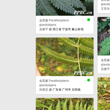
glandu
王良珍
金星蕨 Parathelypteris
glanduligera
吴建平
@
浙江省 宁波市 象山各地
金星蕨 P
glandu
吴建平
金星蕨 Parathelypteris
glanduligera
孙观灵
@
广东省 广州市 吕田镇