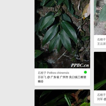
石柑子 P
王云涯
石柑子 Pothos chinensis
苏丽飞
@
广东省 广州市 良口镇三桠塘
幽谷
石柑子 P
刘军