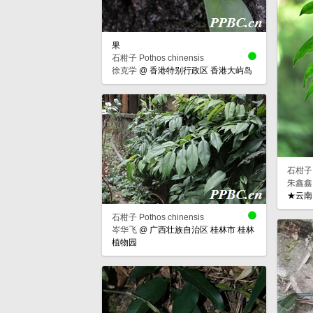
果
石柑子 Pothos chinensis
徐克学
@
香港特别行政区 香港大屿岛
石柑子 P
朱鑫鑫
★云南
石柑子 Pothos chinensis
岑华飞
@
广西壮族自治区 桂林市 桂林
植物园