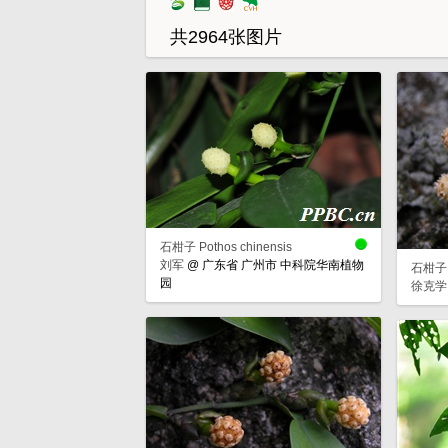
共2964张图片
石柑子 Pothos chinensis
刘军
@
广东省 广州市 中科院华南植物
石柑子 P
园
徐克学