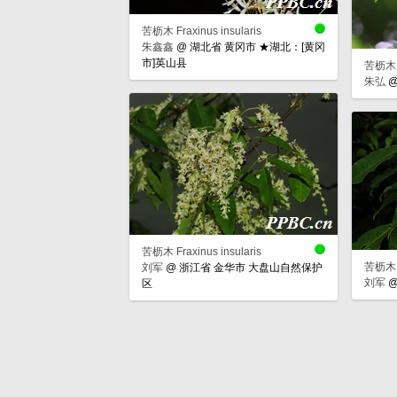
苦枥木 Fraxinus insularis
朱鑫鑫
@
湖北省 黄冈市 ★湖北：[黄冈
市]英山县
苦枥木 Fr
朱弘
苦枥木 Fraxinus insularis
苦枥木 Fr
刘军
@
浙江省 金华市 大盘山自然保护
刘军
区