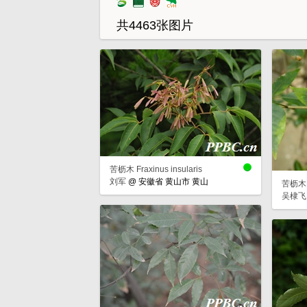
共4463张图片
苦枥木 Fraxinus insularis
刘军
@
安徽省 黄山市 黄山
苦枥木 Fr
吴棣飞