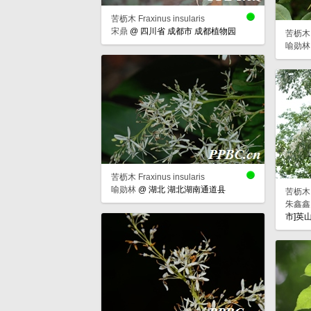
苦枥木 Fraxinus insularis
宋鼎
@
四川省 成都市 成都植物园
苦枥木 Fr
喻勋林
苦枥木 Fraxinus insularis
喻勋林
@
湖北 湖北湖南通道县
苦枥木 Fr
朱鑫鑫
市]英