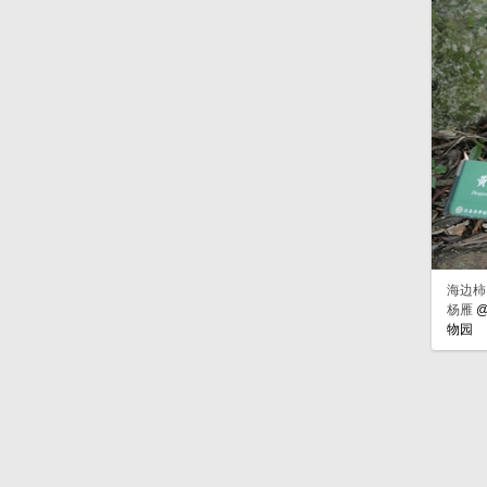
海边柿 D
杨雁
物园