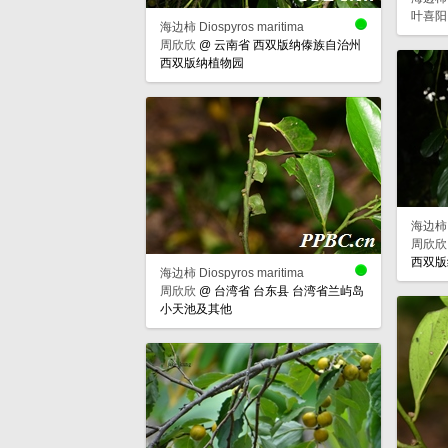
叶喜阳
海边柿 Diospyros maritima
周欣欣
@
云南省 西双版纳傣族自治州
西双版纳植物园
海边柿 D
周欣欣
西双版
海边柿 Diospyros maritima
周欣欣
@
台湾省 台东县 台湾省兰屿岛
小天池及其他