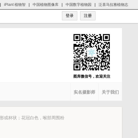
|
iPlant 植物智
|
中国植物图像库
|
中国数字植物园
|
泛喜马拉雅植物志
图库微信号，欢迎关注
实名摄影师
关于我们
形或杯状；花冠白色，喉部周围粉