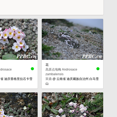
花
rosace
高原点地梅 Androsace
zambalensis
省 迪庆香格里拉石卡雪
宋鼎
@
云南省 迪庆藏族自治州 白马雪
山