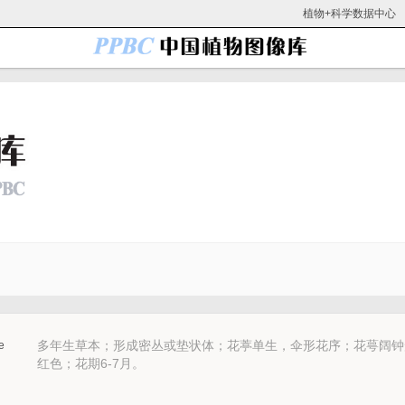
植物+科学数据中心
多年生草本；形成密丛或垫状体；花葶单生，伞形花序；花萼阔钟
e
红色；花期6-7月。