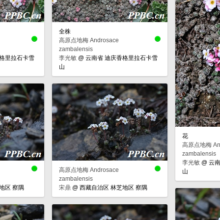
全株
高原点地梅 Androsace
zambalensis
香格里拉石卡雪
李光敏
@
云南省 迪庆香格里拉石卡雪
山
花
高原点地梅 And
zambalensis
李光敏
@
云南
高原点地梅 Androsace
山
zambalensis
地区 察隅
宋鼎
@
西藏自治区 林芝地区 察隅