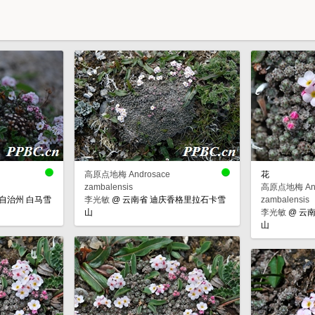
高原点地梅 Androsace
花
zambalensis
高原点地梅 And
自治州 白马雪
李光敏
@
云南省 迪庆香格里拉石卡雪
zambalensis
山
李光敏
@
云南
山