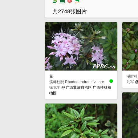
共2748张图片
花
溪畔杜鹃 
溪畔杜鹃 Rhododendron rivulare
刘军
徐克学
@
广西壮族自治区 广西桂林植
物园