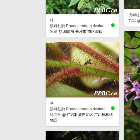
溪畔杜鹃 
叶
刘军
溪畔杜鹃 Rhododendron rivulare
宋鼎
@
湖南省 长沙市 市区周边
茎
溪畔杜鹃 Rhododendron rivulare
徐克学
@
广西壮族自治区 广西桂林植
物园