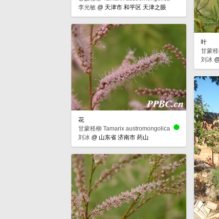
李光敏
@
天津市 和平区 天津之眼
叶
甘蒙柽柳 
刘冰
花
甘蒙柽柳 Tamarix austromongolica
刘冰
@
山东省 济南市 药山