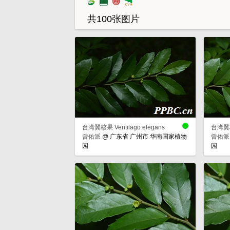
共100张图片
台湾翼核果 Ventilago elegans
台湾翼核果
曾佑派
@
广东省 广州市 华南国家植物
曾佑派
园
园