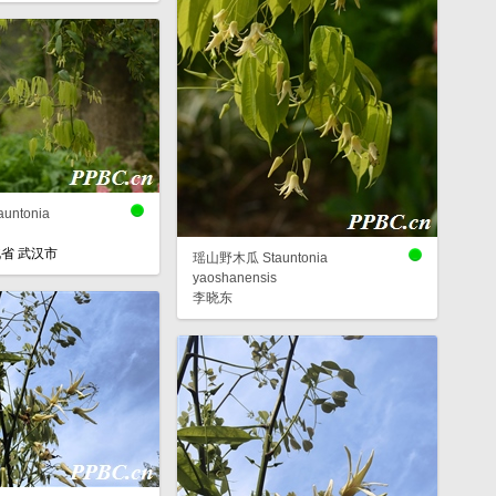
ntonia
省 武汉市
瑶山野木瓜 Stauntonia
yaoshanensis
李晓东