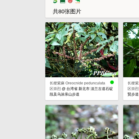
共80张图片
长梗紫麻 Oreocnide pedunculata
长梗紫麻 
区崇烈
@
台湾省 新北市 淡兰古道石碇
区崇烈
段及乌涂亲山步道
賢步道