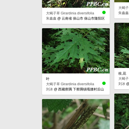
大蝎子草 G
朱鑫鑫
大蝎子草 Girardinia diversifolia
朱鑫鑫
@
云南省 保山市 保山市隆阳区
枝,花
大蝎子草 G
叶
刘冰
大蝎子草 Girardinia diversifolia
刘冰
@
西藏察隅 下察隅镇嘎腰村后山