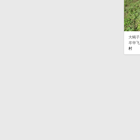
大蝎子草 G
岑华飞
村