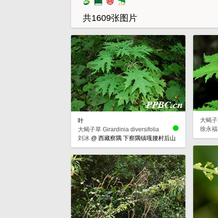
共1609张图片
大蝎子草 G
叶
徐永福
大蝎子草 Girardinia diversifolia
刘冰
@
西藏察隅 下察隅镇嘎腰村后山