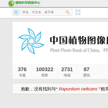
376
100322
2731
87
专题
类群
地域
壁纸
抱歉，没有找到与
“
Rapuntium radicans
”
相