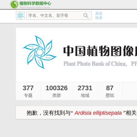
377
100326
2731
87
专题
类群
地域
壁纸
抱歉，没有找到与
“
Ardisia elliptisepala
”
相关