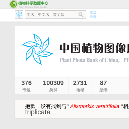
376
100309
2731
87
专题
类群
地域
壁纸
抱歉，没有找到与
“
Alismorkis veratrifolia
”
相
triplicata