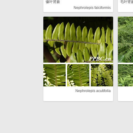
镰叶肾蕨
毛叶肾
Nephrolepis falciformis
Nephrolepis acutifolia