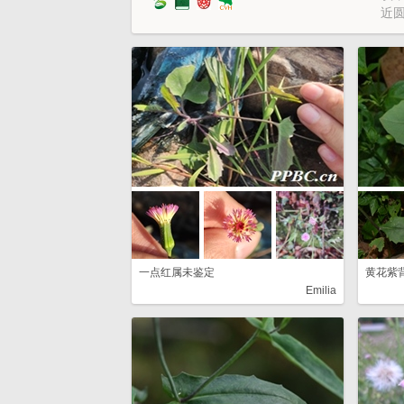
近
一点红属未鉴定
黄花紫
Emilia