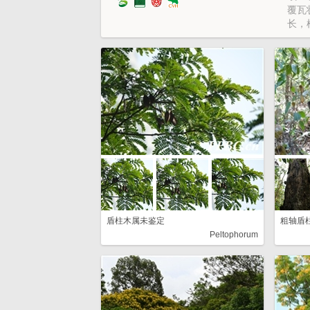
覆瓦
长，
缝均
盾柱木属未鉴定
粗轴盾
Peltophorum