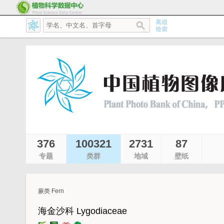
376
100321
2731
87
专题
类群
地域
壁纸
蕨类 Fern
海金沙科 Lygodiaceae