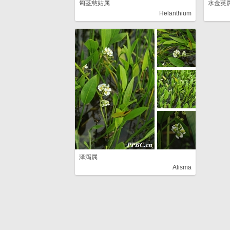
匍茎慈姑属
水金英
Helanthium
泽泻属
Alisma