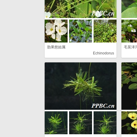
肋果慈姑属
毛茛泽
Echinodorus