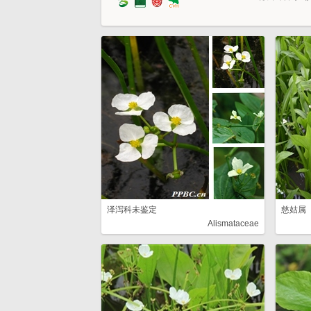
泽泻科未鉴定
慈姑属
Alismataceae