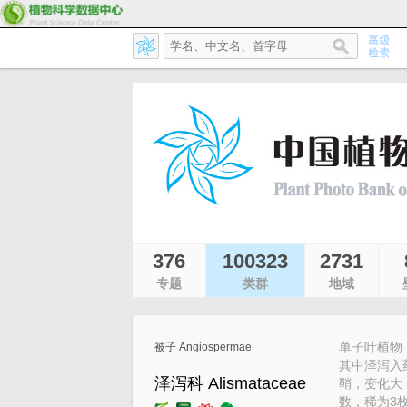
376
100323
2731
专题
类群
地域
单子叶植物
被子 Angiospermae
其中泽泻入
泽泻科 Alismataceae
鞘，变化大
数，稀为3