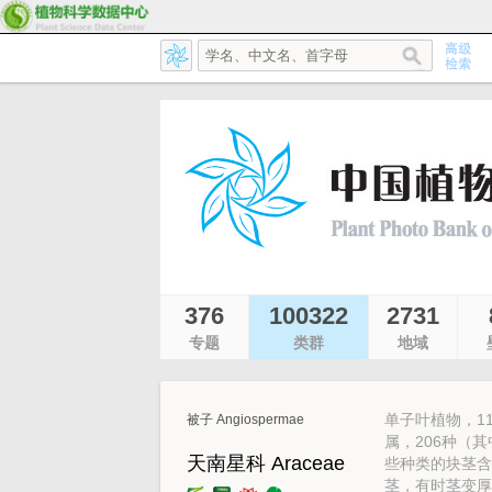
376
100322
2731
专题
类群
地域
单子叶植物，11
被子 Angiospermae
属，206种（
天南星科 Araceae
些种类的块茎含
茎，有时茎变厚