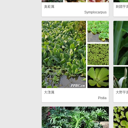
臭菘属
刺团芋
Symplocarpus
大薸属
大野芋
Pistia