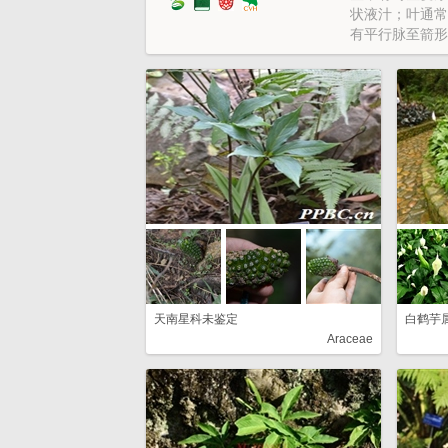
状液汁；叶通常
有平行脉至箭形
花两性或单性，
生成雄蕊柱，退
果浆果状，密集于肉
hallus，Arisa
天南星科未鉴定
白鹤芋
Araceae