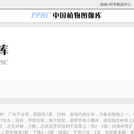
植物+科学数据中心
0种，广布于全球，我国有2属，19种，各地均有分布，为食虫植物之一。
叶轮生，宿存，羽状分裂，裂片丝状，基部常有小囊体，或在陆生种类上
性，左右对称，少数，总状花序式排列于花茎上；萼2－5裂，结果时常扩
，上唇全缘或2裂，下唇3－5裂；雄蕊2；子房上位，1室，有胚珠多颗；