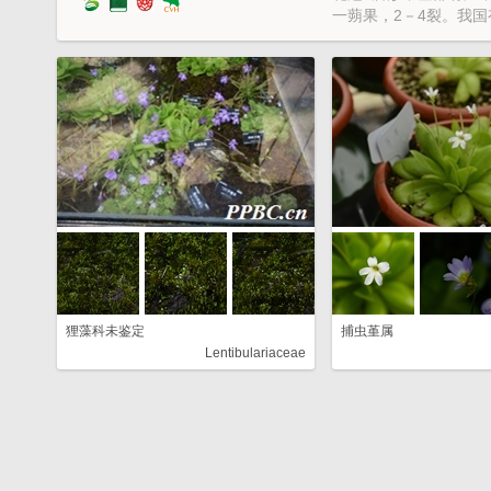
一蒴果，2－4裂。我国有Ping
狸藻科未鉴定
捕虫堇属
Lentibulariaceae