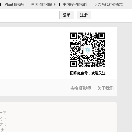
|
iPlant 植物智
|
中国植物图像库
|
中国数字植物园
|
泛喜马拉雅植物志
图库微信号，欢迎关注
实名摄影师
关于我们
一年
的互
大；
果为