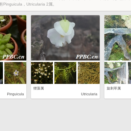
uicula，Utricularia 2属。
狸藻属
旋刺草属
Pinguicula
Utricularia