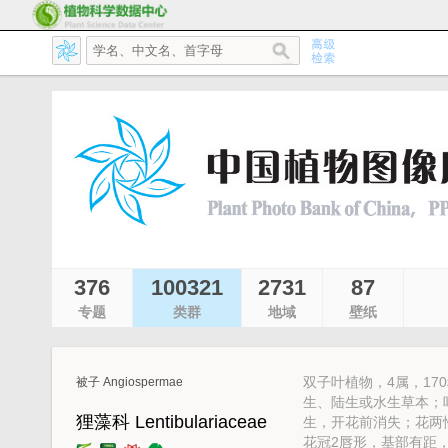
376
100321
2731
87
专题
类群
地域
壁纸
双子叶植物，4属，17
被子 Angiospermae
生、陆生或水生草本；
狸藻科 Lentibulariaceae
生，开花前消失；花两
花冠2唇形，基部有距