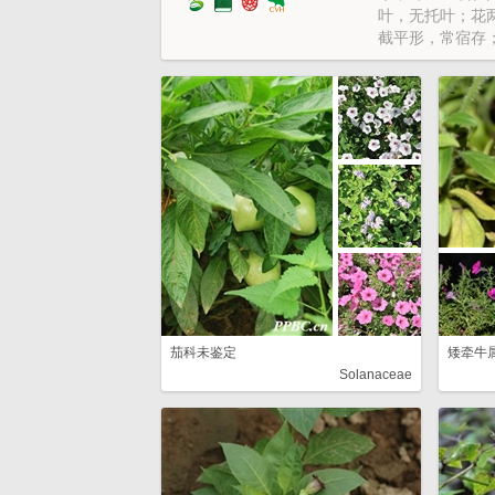
叶，无托叶；花
截平形，常宿存
冠管上；子房2室
而偏斜，中轴胎
果或蒴果；种子
旋状卷曲，位于
psicum，Ly-c
志》，第67卷，
茄科未鉴定
矮牵牛
Solanaceae