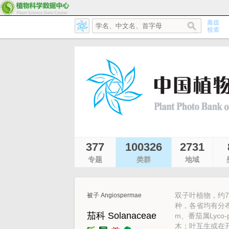
377
100326
2731
专题
类群
地域
双子叶植物，约7
被子 Angiospermae
种，各省均有分布，其
茄科 Solanaceae
m、番茄属Lyco
木；叶互生或在